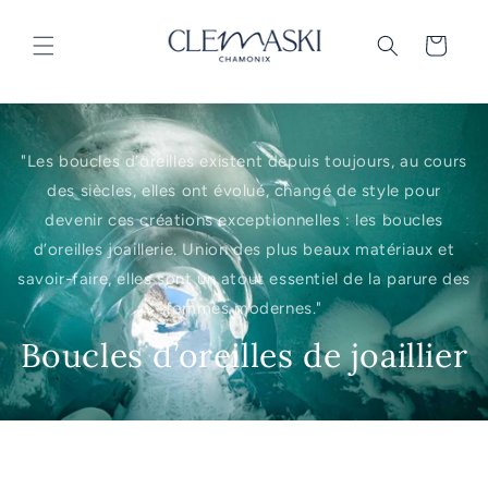
et
passer
au
Panier
contenu
"Les boucles d’oreilles existent depuis toujours, au cours
des siècles, elles ont évolué, changé de style pour
devenir ces créations exceptionnelles : les boucles
d’oreilles joaillerie. Union des plus beaux matériaux et
savoir-faire, elles sont un atout essentiel de la parure des
femmes modernes."
Boucles d’oreilles de joaillier