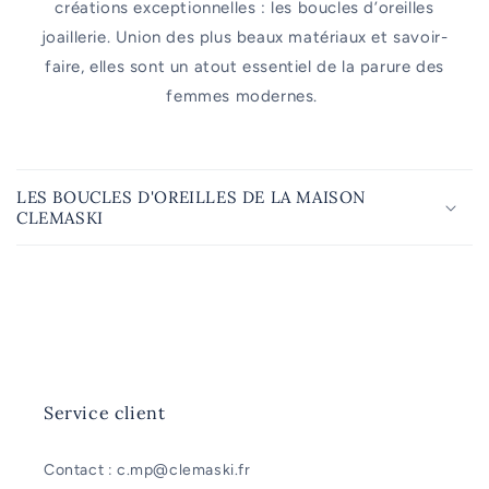
créations exceptionnelles : les boucles d’oreilles
joaillerie. Union des plus beaux matériaux et savoir-
faire, elles sont un atout essentiel de la parure des
femmes modernes.
C
o
LES BOUCLES D'OREILLES DE LA MAISON
n
CLEMASKI
t
e
n
u
r
é
d
Service client
u
c
Contact : c.mp@clemaski.fr