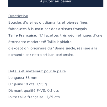
de
de
Ajouter au panier
Boucles
Boucles
d&#39;oreilles
d&#39;oreilles
Description
Taille
Taille
Française
Française
Boucles d'oreilles or, diamants et pierres fines
Iolite
Iolite
fabriquées à la main par des artisans français.
Taille Française:
17 facettes très géométriques d'une
étonnante modernité! T
aille lapidaire
d'exception,
originaire du 18ème siècle, réalisée à la
demande
par notre artisan partenaire.
Détails et matériaux pour la paire
Longueur 33 mm
Or jaune 18 cts: 1,95 g
Diamant qualité F-VS: 0,1 cts
Iolite taille française :
1,29 cts