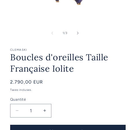
Ouvrir
le
média
de
1
/
3
1
dans
une
CLEMASKI
fenêtre
Boucles d'oreilles Taille
modale
Française Iolite
Prix
2.790,00 EUR
habituel
Taxes incluses.
Quantité
Réduire
Augmenter
la
la
quantité
quantité