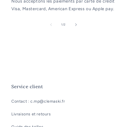
Nous acceptons les paiements par carte de crédit
Visa, Mastercard, American Express ou Apple pay.
de
1
/
2
Service client
Contact : c.mp@clemaski.fr
Livraisons et retours
Guide des tailles