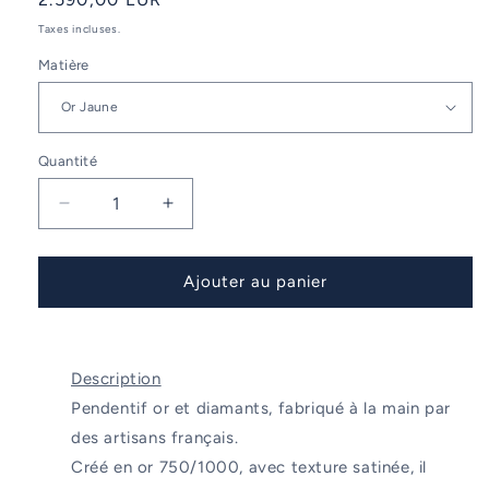
habituel
Taxes incluses.
Matière
Quantité
Réduire
Augmenter
la
la
quantité
quantité
de
de
Ajouter au panier
Pendentif
Pendentif
Cabestan
Cabestan
2,
2,
Grand
Grand
Description
modèle
modèle
Pendentif or et diamants, fabriqué à la main par
des artisans français.
Créé en or 750/1000, avec texture satinée, il