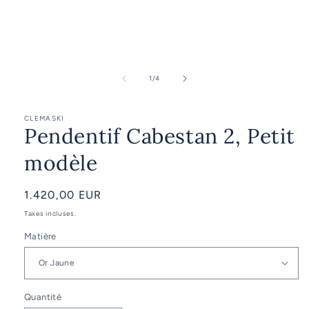
Ouvrir
le
média
de
1
/
4
1
dans
une
CLEMASKI
fenêtre
Pendentif Cabestan 2, Petit
modale
modèle
Prix
1.420,00 EUR
habituel
Taxes incluses.
Matière
Quantité