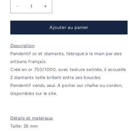
Réduire
Augmenter
la
la
quantité
quantité
de
de
Ajouter au panier
Pendentif
Pendentif
Cabestan
Cabestan
Description
2,
2,
Petit
Petit
Pendentif or et diamants, fabriqué à la main par des
modèle
modèle
artisans français.
Créé en or 750/1000, avec texture satinée, il accueille
2 diamants taille brillant entre ses boucles.
Pendentif vendu seul. A porter sur chaîne ou cordon,
disponibles sur le site.
Détails et matériaux
Taille: 26 mm