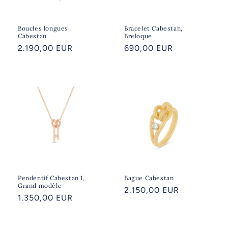
Boucles longues
Bracelet Cabestan,
Cabestan
Breloque
Prix
2.190,00 EUR
Prix
690,00 EUR
habituel
habituel
Pendentif Cabestan 1,
Bague Cabestan
Grand modèle
Prix
2.150,00 EUR
Prix
1.350,00 EUR
habituel
habituel